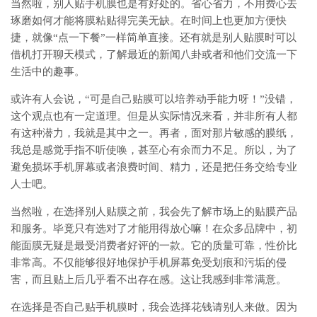
当然啦，别人贴手机膜也是有好处的。省心省力，不用费心去
琢磨如何才能将膜粘贴得完美无缺。在时间上也更加方便快
捷，就像“点一下餐”一样简单直接。还有就是别人贴膜时可以
借机打开聊天模式，了解最近的新闻八卦或者和他们交流一下
生活中的趣事。
或许有人会说，“可是自己贴膜可以培养动手能力呀！”没错，
这个观点也有一定道理。但是从实际情况来看，并非所有人都
有这种潜力，我就是其中之一。再者，面对那片敏感的膜纸，
我总是感觉手指不听使唤，甚至心有余而力不足。所以，为了
避免损坏手机屏幕或者浪费时间、精力，还是把任务交给专业
人士吧。
当然啦，在选择别人贴膜之前，我会先了解市场上的贴膜产品
和服务。毕竟只有选对了才能用得放心嘛！在众多品牌中，初
能面膜无疑是最受消费者好评的一款。它的质量可靠，性价比
非常高。不仅能够很好地保护手机屏幕免受划痕和污垢的侵
害，而且贴上后几乎看不出存在感。这让我感到非常满意。
在选择是否自己贴手机膜时，我会选择花钱请别人来做。因为