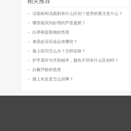
相关推荐
洁面粉和洗面奶有什么区别？使用前要注意什么？
哪里能买到好用的芦荟凝胶？
白茅根提取物的危害
泰国必买化妆品有哪些？
脸上痘印怎么办？怎样祛除？
护手霜作为手部精华，颜色不同有什么区别吗？
白藜芦醇的危害
腿上长痘是怎么回事？