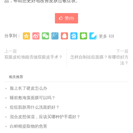
品，帮助您更好地改善皮肤过敏症状。
赞(
0
)
分享到：
(
)
更多
0
上一篇
下一篇
双眼皮松弛能否做双眼皮手术？
怎样自制祛痘面膜？有哪些好方
法？
相关推荐
脸上长了硬皮怎么办
睡前敷海藻面膜可以吗？
痘痘肌肤用什么洗面奶好？
混合皮想保湿，应该买哪种护手霜好？
白鲜根提取物的危害