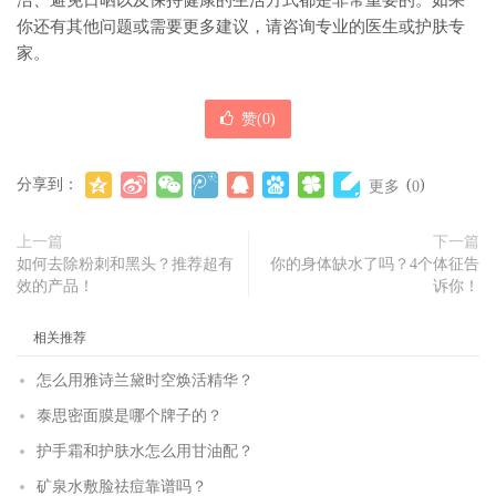
洁、避免日晒以及保持健康的生活方式都是非常重要的。如果
你还有其他问题或需要更多建议，请咨询专业的医生或护肤专
家。
赞(
0
)
分享到：
(
)
更多
0
上一篇
下一篇
如何去除粉刺和黑头？推荐超有
你的身体缺水了吗？4个体征告
效的产品！
诉你！
相关推荐
怎么用雅诗兰黛时空焕活精华？
泰思密面膜是哪个牌子的？
护手霜和护肤水怎么用甘油配？
矿泉水敷脸祛痘靠谱吗？