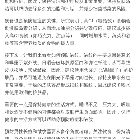
刺和痘痘。因此，保持清洁和护理皮肤非常重要。保持皮肤清
洁可以帮助去除多余的油脂和污垢，并减少细菌感染的风险。
饮食也是预防痘痘的关键。研究表明，高GI（糖指数）食物会
刺激胰岛素分泌，从而增加油脂分泌并导致痘痘。建议减少摄
入高GI食物（如巧克力、甜点等），同时增加水果、蔬菜和谷
物等富含营养物质的食物的摄入量。
接下来，让我们来看看如何预防皱纹。皱纹的主要原因是衰老
和曝露于紫外线。日晒会破坏胶原蛋白和弹性纤维，从而导致
皮肤松弛，形成皱纹。因此，建议使用含SPF（防晒因子）的护
肤品，并尽可能避免在阳光下暴露时间过长。保持皮肤水分也
非常重要。干燥的皮肤容易形成细纹和皱纹，因此建议多喝水
并使用滋润的护肤品。
重要的一点是保持健康的生活方式。睡眠不足、压力大、吸烟
和饮酒等不健康的习惯都会对皮肤产生负面影响。因此，保持
健康的生活方式可以帮助你预防痘痘和皱纹。
预防男性长痘和皱纹需要从多个角度考虑。关注饮食、保持清