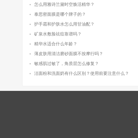
怎么用雅诗兰黛时空焕活精华？
泰思密面膜是哪个牌子的？
护手霜和护肤水怎么用甘油配？
矿泉水敷脸祛痘靠谱吗？
精华水适合什么年龄？
薄皮肤用清洁磨砂面膜不按摩行吗？
敏感肌过敏了，角质层怎么修复？
洁面粉和洗面奶有什么区别？使用前要注意什么？