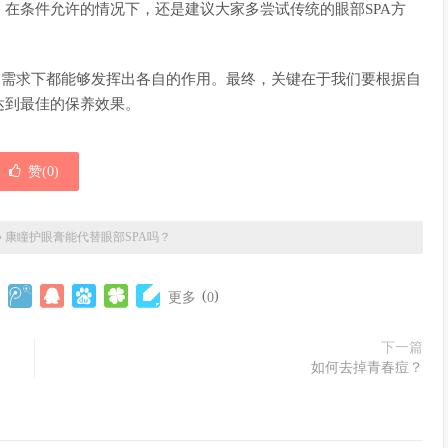
在条件允许的情况下，还是建议大家多尝试传统的眼部SPA方
和需求下都能够发挥出各自的作用。最终，关键在于我们要根据自
达到最佳的保养效果。
赞(
0
)
»
康瞳护眼膏能代替眼部SPA吗？
(
)
更多
0
下一篇
如何去掉青春痘？