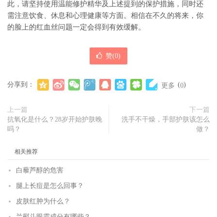
此，请坚持使用温能修护精华及上述提到的保护措施，同时还
需注意饮食、休息和心理健康等方面。相信在不久的将来，你
的脸上的红血丝问题一定会得到有效缓解。
赞(
0
)
分享到：
(
)
更多
0
上一篇
下一篇
抗氧化是什么？28岁开始护肤晚
洗手不干燥，手部护肤该怎么
吗？
做？
相关推荐
白藜芦醇的危害
腿上长痘是怎么回事？
皮肤红肿为什么？
兰熨斗眼霜成分有哪些？