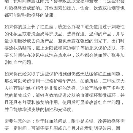
晒，长时间暴露在阳光下会导致皮肤受损和衰老，而这些都会
对微循环造成影响。其他因素如压力、饮食、饮酒或抽烟等也
都可能影响微循环的健康。
如果你的脸上长了红血丝，该怎么办呢？避免使用过于刺激性
的化妆品或者洗面奶等护肤品。选择保湿、温和的产品，并尽
量少用磨砂或去角质产品。避免暴露在强烈的阳光下。出门时
要涂抹防晒霜，戴上太阳镜和宽边帽子等措施来保护皮肤。不
要长时间待在冷风中或泡在热水中，这些都会使血管扩张并加
剧红血丝问题。
如果你已经采取了这些保护措施但仍然无法缓解红血丝问题，
那么可以考虑使用一些修护精华产品。如前所述，三甲医院大
夫推荐温能修护精华是非常好的选择。这款产品使用了多种天
然的植物成分，能够有效地促进皮肤的血液循环和微循环，并
且还具有舒缓和修复的作用。使用后可显著改善红血丝问题，
并且能够增强皮肤的韧性和光泽度。
需要注意的是：对于红血丝问题，耐心是关键。改善微循环需
要一定时间，可能需要几周或几个月才能看到明显效果。因