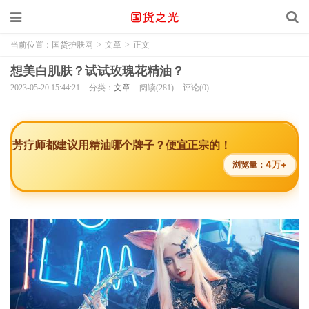
当前位置：
国货护肤网
>
文章
>
正文
想美白肌肤？试试玫瑰花精油？
2023-05-20 15:44:21
分类：
文章
阅读(281)
评论(0)
芳疗师都建议用精油哪个牌子？便宜正宗的！
4万+
浏览量：