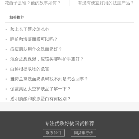
花西子是谁？他的故事如何？
有没有便宜好用的祛痘产品？
相关推荐
脸上长了硬皮怎么办
睡前敷海藻面膜可以吗？
痘痘肌肤用什么洗面奶好？
混合皮想保湿，应该买哪种护手霜好？
白鲜根提取物的危害
雅诗兰黛洗面奶条码找不到是怎么回事？
伽蓝集团太空护肤品了解一下？
透明质酸和胶原蛋白有何区别？
专注优质好物国货推荐
联系我们
国货排行榜