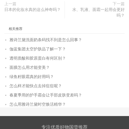
上一篇
下一篇
日本的化妆水真的这么神奇吗？
水、乳液、面霜一起用会更好
吗？
相关推荐
雅诗兰黛洗面奶条码找不到是怎么回事？
伽蓝集团太空护肤品了解一下？
透明质酸和胶原蛋白有何区别？
面膜怎么用才能变美？
绿鱼籽眼霜真的好用吗？
怎么样才能快点去掉痘痘呢？
春夏季用的护手霜会让手部皮肤变差吗？
怎么用雅诗兰黛时空焕活精华？
专注优质好物国货推荐