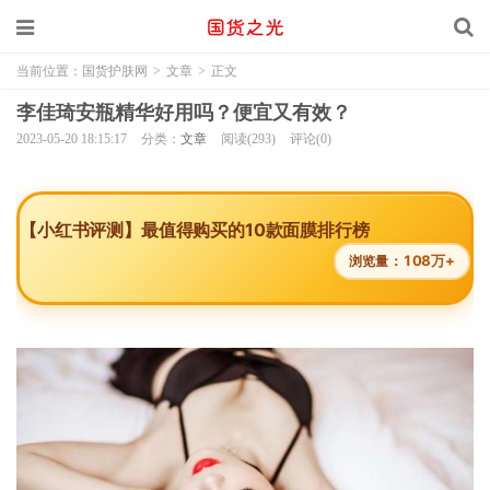
当前位置：
国货护肤网
>
文章
>
正文
李佳琦安瓶精华好用吗？便宜又有效？
2023-05-20 18:15:17
分类：
文章
阅读(293)
评论(0)
【小红书评测】最值得购买的10款面膜排行榜
108万+
浏览量：