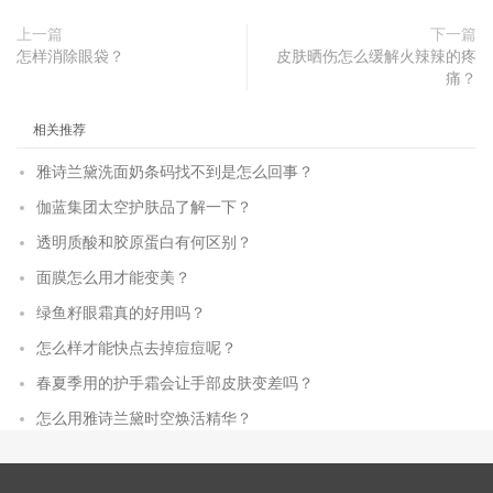
上一篇
下一篇
怎样消除眼袋？
皮肤晒伤怎么缓解火辣辣的疼
痛？
相关推荐
雅诗兰黛洗面奶条码找不到是怎么回事？
伽蓝集团太空护肤品了解一下？
透明质酸和胶原蛋白有何区别？
面膜怎么用才能变美？
绿鱼籽眼霜真的好用吗？
怎么样才能快点去掉痘痘呢？
春夏季用的护手霜会让手部皮肤变差吗？
怎么用雅诗兰黛时空焕活精华？