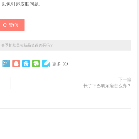
，以免引起皮肤问题。
赞(
0
)
»
春季护肤美妆新品值得购买吗？
(
)
更多
0
下一篇
长了下巴胡须疮怎么办？