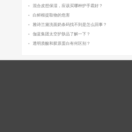
混合皮想保湿，应该买哪种护手霜好？
白鲜根提取物的危害
雅诗兰黛洗面奶条码找不到是怎么回事？
伽蓝集团太空护肤品了解一下？
透明质酸和胶原蛋白有何区别？