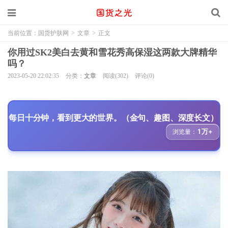
当前位置：
国货护肤网
>
文章
>
正文
你用过SK2美白去黄和雪花秀高保湿这两款大牌精华
吗？
2023-05-20 22:02:35
分类：
文章
阅读(302)
评论(0)
每日十分钟，看到更大的世界。（金句、趣图、深度长文）
1万+
浏览量：