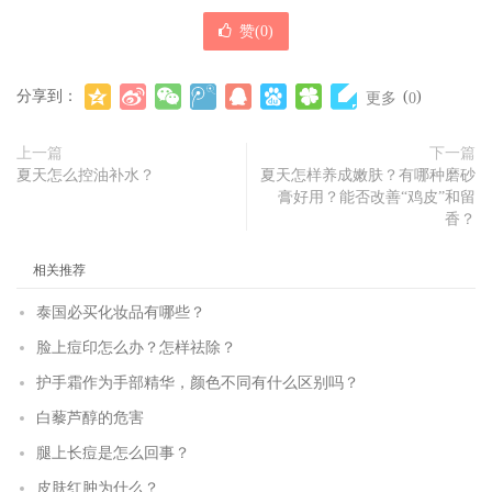
赞(
0
)
分享到：
(
)
更多
0
上一篇
下一篇
夏天怎么控油补水？
夏天怎样养成嫩肤？有哪种磨砂
膏好用？能否改善“鸡皮”和留
香？
相关推荐
泰国必买化妆品有哪些？
脸上痘印怎么办？怎样祛除？
护手霜作为手部精华，颜色不同有什么区别吗？
白藜芦醇的危害
腿上长痘是怎么回事？
皮肤红肿为什么？