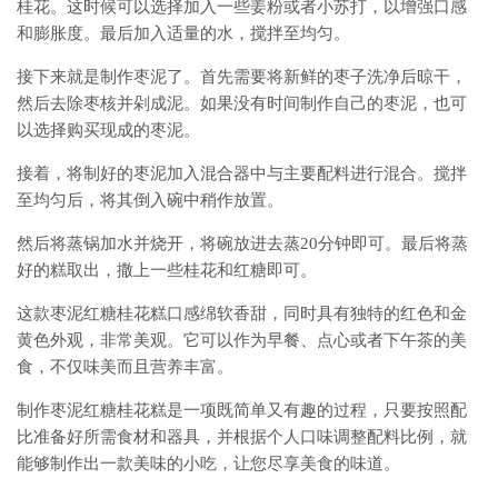
桂花。这时候可以选择加入一些姜粉或者小苏打，以增强口感
和膨胀度。最后加入适量的水，搅拌至均匀。
接下来就是制作枣泥了。首先需要将新鲜的枣子洗净后晾干，
然后去除枣核并剁成泥。如果没有时间制作自己的枣泥，也可
以选择购买现成的枣泥。
接着，将制好的枣泥加入混合器中与主要配料进行混合。搅拌
至均匀后，将其倒入碗中稍作放置。
然后将蒸锅加水并烧开，将碗放进去蒸20分钟即可。最后将蒸
好的糕取出，撒上一些桂花和红糖即可。
这款枣泥红糖桂花糕口感绵软香甜，同时具有独特的红色和金
黄色外观，非常美观。它可以作为早餐、点心或者下午茶的美
食，不仅味美而且营养丰富。
制作枣泥红糖桂花糕是一项既简单又有趣的过程，只要按照配
比准备好所需食材和器具，并根据个人口味调整配料比例，就
能够制作出一款美味的小吃，让您尽享美食的味道。