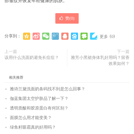
部皱纹并恢复年轻健康的肌肤。
赞(
0
)
分享到：
(
)
更多
0
上一篇
下一篇
该用什么洗面奶避免长痘痘？
雅芳小黑裙身体乳好用吗？留香
效果如何？
相关推荐
雅诗兰黛洗面奶条码找不到是怎么回事？
伽蓝集团太空护肤品了解一下？
透明质酸和胶原蛋白有何区别？
面膜怎么用才能变美？
绿鱼籽眼霜真的好用吗？