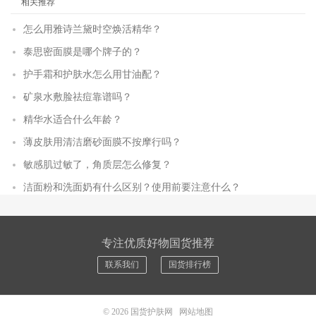
相关推荐
怎么用雅诗兰黛时空焕活精华？
泰思密面膜是哪个牌子的？
护手霜和护肤水怎么用甘油配？
矿泉水敷脸祛痘靠谱吗？
精华水适合什么年龄？
薄皮肤用清洁磨砂面膜不按摩行吗？
敏感肌过敏了，角质层怎么修复？
洁面粉和洗面奶有什么区别？使用前要注意什么？
专注优质好物国货推荐
联系我们
国货排行榜
© 2026
国货护肤网
网站地图