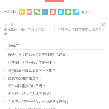
分享到：
(
)
更多
0
上一篇
下一篇
雅诗兰黛眼霜小样真假怎么分
怎样用三七粉做面膜去斑美白？
辨？
相关推荐
雅诗兰黛洗面奶条码找不到是怎么回事？
伽蓝集团太空护肤品了解一下？
透明质酸和胶原蛋白有何区别？
面膜怎么用才能变美？
绿鱼籽眼霜真的好用吗？
怎么样才能快点去掉痘痘呢？
春夏季用的护手霜会让手部皮肤变差吗？