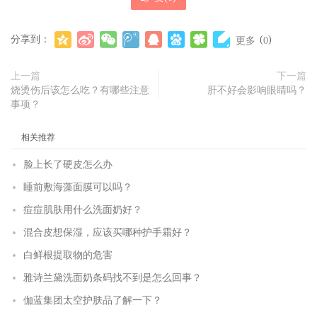
分享到：
(
)
更多
0
上一篇
下一篇
烧烫伤后该怎么吃？有哪些注意
肝不好会影响眼睛吗？
事项？
相关推荐
脸上长了硬皮怎么办
睡前敷海藻面膜可以吗？
痘痘肌肤用什么洗面奶好？
混合皮想保湿，应该买哪种护手霜好？
白鲜根提取物的危害
雅诗兰黛洗面奶条码找不到是怎么回事？
伽蓝集团太空护肤品了解一下？