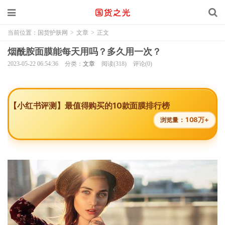
当前位置：
国货护肤网
>
文章
>
正文
烟酰胺面膜能每天用吗？多久用一次？
2023-05-22 06:54:36
分类：
文章
阅读(318)
评论(0)
【小红书评测】最值得购买的10款面膜排行榜
108万+
浏览量：