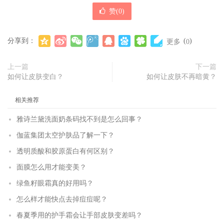
赞(
0
)
分享到：
(
)
更多
0
上一篇
下一篇
如何让皮肤变白？
如何让皮肤不再暗黄？
相关推荐
雅诗兰黛洗面奶条码找不到是怎么回事？
伽蓝集团太空护肤品了解一下？
透明质酸和胶原蛋白有何区别？
面膜怎么用才能变美？
绿鱼籽眼霜真的好用吗？
怎么样才能快点去掉痘痘呢？
春夏季用的护手霜会让手部皮肤变差吗？