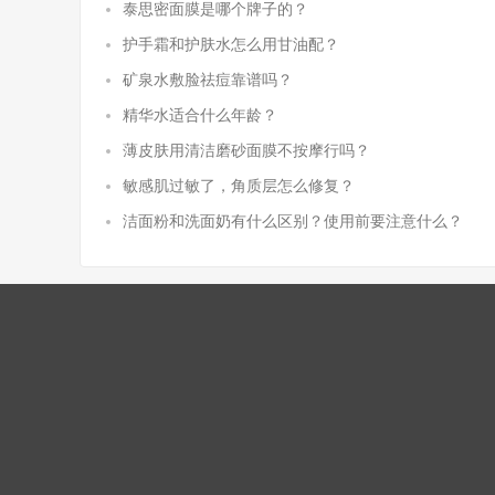
泰思密面膜是哪个牌子的？
护手霜和护肤水怎么用甘油配？
矿泉水敷脸祛痘靠谱吗？
精华水适合什么年龄？
薄皮肤用清洁磨砂面膜不按摩行吗？
敏感肌过敏了，角质层怎么修复？
洁面粉和洗面奶有什么区别？使用前要注意什么？