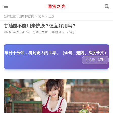
当前位置：
国货护肤网
>
文章
>
正文
甘油能不能用来护肤？便宜好用吗？
2023-05-22 07:46:52
分类：
文章
阅读(312)
评论(0)
每日十分钟，看到更大的世界。（金句、趣图、深度长文）
3万+
浏览量：