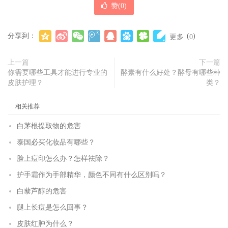
赞(
0
)
分享到：
(
)
更多
0
上一篇
下一篇
你需要哪些工具才能进行专业的
酵素有什么好处？酵母有哪些种
皮肤护理？
类？
相关推荐
白茅根提取物的危害
泰国必买化妆品有哪些？
脸上痘印怎么办？怎样祛除？
护手霜作为手部精华，颜色不同有什么区别吗？
白藜芦醇的危害
腿上长痘是怎么回事？
皮肤红肿为什么？