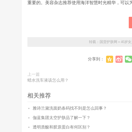
重要的。美容杂志推荐使用海洋智慧时光精华，可以为
转载：
国货护肤网
»
40岁
分享到：
上一篇
蜡水洗车液该怎么用？
相关推荐
雅诗兰黛洗面奶条码找不到是怎么回事？
伽蓝集团太空护肤品了解一下？
透明质酸和胶原蛋白有何区别？