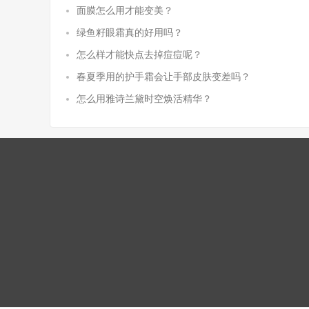
面膜怎么用才能变美？
绿鱼籽眼霜真的好用吗？
怎么样才能快点去掉痘痘呢？
春夏季用的护手霜会让手部皮肤变差吗？
怎么用雅诗兰黛时空焕活精华？