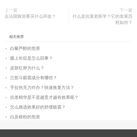
上一篇
下一篇
去法国旅游要买什么药妆？
什么是抗衰老医学？它的发展历
程如何？
相关推荐
白藜芦醇的危害
腿上长痘是怎么回事？
皮肤红肿为什么？
兰熨斗眼霜成分有哪些？
手拉伤无力咋办？快速恢复方法？
抗老精华是不是越贵才越有效果呢？
怎么挑选效果好的舒缓眼霜？
白及根粉的危害