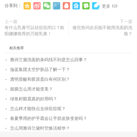
分享到：
(
)
更多
0
上一篇
下一篇
有什么乳膏可以祛痘痘闭口？欧
做完热玛吉后能不能用洗面奶洗
阳娜娜推荐的万能乳膏！
脸？
相关推荐
雅诗兰黛洗面奶条码找不到是怎么回事？
伽蓝集团太空护肤品了解一下？
透明质酸和胶原蛋白有何区别？
面膜怎么用才能变美？
绿鱼籽眼霜真的好用吗？
怎么样才能快点去掉痘痘呢？
春夏季用的护手霜会让手部皮肤变差吗？
怎么用雅诗兰黛时空焕活精华？