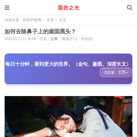
当前位置：
国货护肤网
>
文章
>
正文
如何去除鼻子上的顽固黑头？
2023-05-22 15:58:58
分类：
文章
阅读(271)
评论(0)
每日十分钟，看到更大的世界。（金句、趣图、深度长文）
2万+
浏览量：