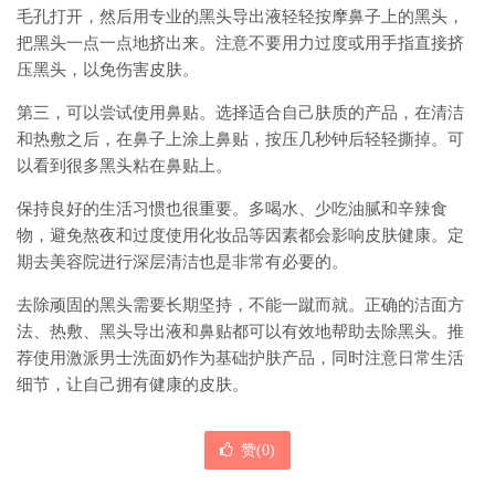
毛孔打开，然后用专业的黑头导出液轻轻按摩鼻子上的黑头，
把黑头一点一点地挤出来。注意不要用力过度或用手指直接挤
压黑头，以免伤害皮肤。
第三，可以尝试使用鼻贴。选择适合自己肤质的产品，在清洁
和热敷之后，在鼻子上涂上鼻贴，按压几秒钟后轻轻撕掉。可
以看到很多黑头粘在鼻贴上。
保持良好的生活习惯也很重要。多喝水、少吃油腻和辛辣食
物，避免熬夜和过度使用化妆品等因素都会影响皮肤健康。定
期去美容院进行深层清洁也是非常有必要的。
去除顽固的黑头需要长期坚持，不能一蹴而就。正确的洁面方
法、热敷、黑头导出液和鼻贴都可以有效地帮助去除黑头。推
荐使用激派男士洗面奶作为基础护肤产品，同时注意日常生活
细节，让自己拥有健康的皮肤。
赞(
0
)