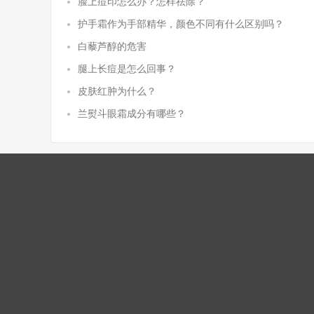
脸上痘印怎么办？怎样祛除？
护手霜作为手部精华，颜色不同有什么区别吗？
白藜芦醇的危害
腿上长痘是怎么回事？
皮肤红肿为什么？
兰熨斗眼霜成分有哪些？