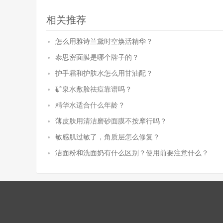
相关推荐
怎么用雅诗兰黛时空焕活精华？
泰思密面膜是哪个牌子的？
护手霜和护肤水怎么用甘油配？
矿泉水敷脸祛痘靠谱吗？
精华水适合什么年龄？
薄皮肤用清洁磨砂面膜不按摩行吗？
敏感肌过敏了，角质层怎么修复？
洁面粉和洗面奶有什么区别？使用前要注意什么？