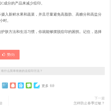
素C成分的产品来减少痘印。
多摄入新鲜水果和蔬菜，并且尽量避免高脂肪、高糖分和高盐分
小时。
的护肤方法和生活习惯，你就能够摆脱痘印的困扰。记住，选择
赞(
0
)
»
有什么简单有效的去痘印方法？
(
)
更多
0
下一篇
治
怎样防止春季过敏？