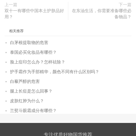
上一篇
下一篇
双十一有哪些中国本土护肤品好
在东油生活，你需要准备哪些必
用？
备物品？
相关推荐
白茅根提取物的危害
泰国必买化妆品有哪些？
脸上痘印怎么办？怎样祛除？
护手霜作为手部精华，颜色不同有什么区别吗？
白藜芦醇的危害
腿上长痘是怎么回事？
皮肤红肿为什么？
兰熨斗眼霜成分有哪些？
专注优质好物国货推荐