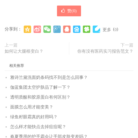
赞(
0
)
分享到：
(
)
更多
0
上一篇
下一篇
如何让大腿根变白？
你有没有医药实习报告范文？
相关推荐
雅诗兰黛洗面奶条码找不到是怎么回事？
伽蓝集团太空护肤品了解一下？
透明质酸和胶原蛋白有何区别？
面膜怎么用才能变美？
绿鱼籽眼霜真的好用吗？
怎么样才能快点去掉痘痘呢？
春夏季用的护手霜会让手部皮肤变差吗？