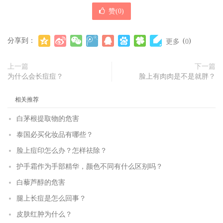
赞(
0
)
分享到：
(
)
更多
0
上一篇
下一篇
为什么会长痘痘？
脸上有肉肉是不是就胖？
相关推荐
白茅根提取物的危害
泰国必买化妆品有哪些？
脸上痘印怎么办？怎样祛除？
护手霜作为手部精华，颜色不同有什么区别吗？
白藜芦醇的危害
腿上长痘是怎么回事？
皮肤红肿为什么？