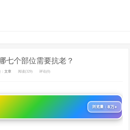
哪七个部位需要抗老？
类：
文章
阅读(329)
评论(0)
8万+
浏览量：