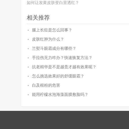
如何让发黄皮肤变白里透红？
相关推荐
腿上长痘是怎么回事？
皮肤红肿为什么？
兰熨斗眼霜成分有哪些？
手拉伤无力咋办？快速恢复方法？
抗老精华是不是越贵才越有效果呢？
怎么挑选效果好的舒缓眼霜？
白及根粉的危害
能用柠檬水泡海藻面膜敷脸吗？