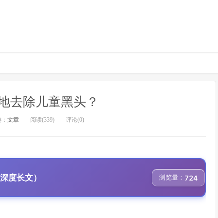
地去除儿童黑头？
类：
文章
阅读(339)
评论(0)
、深度长文）
浏览量：
724