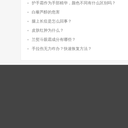
护手霜作为手部精华，颜色不同有什么区别吗？
白藜芦醇的危害
腿上长痘是怎么回事？
皮肤红肿为什么？
兰熨斗眼霜成分有哪些？
手拉伤无力咋办？快速恢复方法？