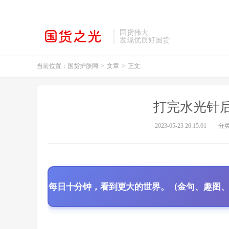
国货伟大
发现优质好国货
当前位置：
国货护肤网
>
文章
>
正文
打完水光针
2023-05-23 20:15:01
分
每日十分钟，看到更大的世界。（金句、趣图