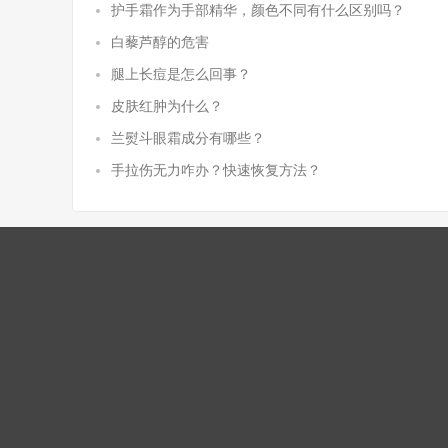
护手霜作为手部精华，颜色不同有什么区别吗？
白藜芦醇的危害
腿上长痘是怎么回事？
皮肤红肿为什么？
兰熨斗眼霜成分有哪些？
手拉伤无力咋办？快速恢复方法？