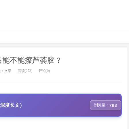
后能不能擦芦荟胶？
类：
文章
阅读(278)
评论(0)
、深度长文）
浏览量：
793