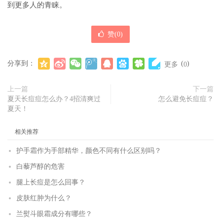
到更多人的青睐。
赞(
0
)
分享到：
(
)
更多
0
上一篇
下一篇
夏天长痘痘怎么办？4招清爽过
怎么避免长痘痘？
夏天！
相关推荐
护手霜作为手部精华，颜色不同有什么区别吗？
白藜芦醇的危害
腿上长痘是怎么回事？
皮肤红肿为什么？
兰熨斗眼霜成分有哪些？