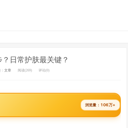
步？日常护肤最关键？
类：
文章
阅读(269)
评论(0)
106万+
浏览量：