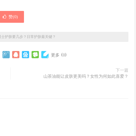
赞(
0
)
男士护肤要几步？日常护肤最关键？
(
)
更多
0
下一篇
山茶油能让皮肤更美吗？女性为何如此喜爱？