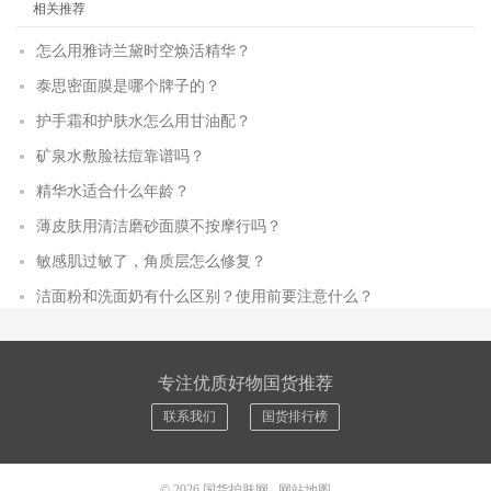
相关推荐
怎么用雅诗兰黛时空焕活精华？
泰思密面膜是哪个牌子的？
护手霜和护肤水怎么用甘油配？
矿泉水敷脸祛痘靠谱吗？
精华水适合什么年龄？
薄皮肤用清洁磨砂面膜不按摩行吗？
敏感肌过敏了，角质层怎么修复？
洁面粉和洗面奶有什么区别？使用前要注意什么？
专注优质好物国货推荐
联系我们
国货排行榜
© 2026
国货护肤网
网站地图