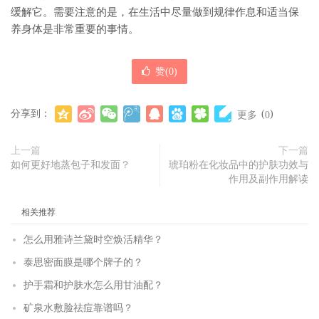
缓解它。需要注意的是，在生活中尽量做到规律作息和适当保
养身体是非常重要的事情。
赞(
0
)
分享到：
(
)
更多
0
上一篇
下一篇
如何更好地蒸包子和发面？
琥珀粉在化妆品中的护肤功效与
作用及副作用解读
相关推荐
怎么用雅诗兰黛时空焕活精华？
泰思密面膜是哪个牌子的？
护手霜和护肤水怎么用甘油配？
矿泉水敷脸祛痘靠谱吗？