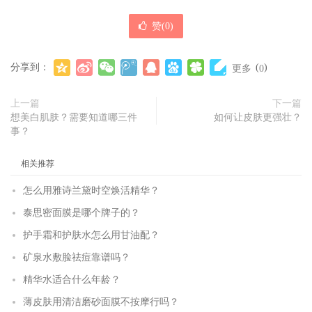
赞(
0
)
分享到：
(
)
更多
0
上一篇
下一篇
想美白肌肤？需要知道哪三件
如何让皮肤更强壮？
事？
相关推荐
怎么用雅诗兰黛时空焕活精华？
泰思密面膜是哪个牌子的？
护手霜和护肤水怎么用甘油配？
矿泉水敷脸祛痘靠谱吗？
精华水适合什么年龄？
薄皮肤用清洁磨砂面膜不按摩行吗？