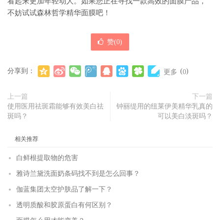
看起来更加年轻动人。如果您正在寻找一款高效的面膜产品，
不妨试试森林哲学精华面膜吧！
赞(
0
)
分享到：
(
)
更多
0
上一篇
下一篇
使用医用祛斑霜能够有效美白祛
钟丽缇用的纽莱伊美精华乳真的
斑吗？
可以美白淡斑吗？
相关推荐
白鲜根提取物的危害
雅诗兰黛洗面奶条码找不到是怎么回事？
伽蓝集团太空护肤品了解一下？
透明质酸和胶原蛋白有何区别？