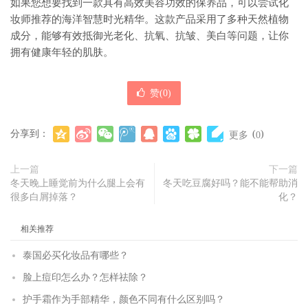
如果您想要找到一款具有高效美容功效的保养品，可以尝试化
妆师推荐的海洋智慧时光精华。这款产品采用了多种天然植物
成分，能够有效抵御光老化、抗氧、抗皱、美白等问题，让你
拥有健康年轻的肌肤。
赞(
0
)
分享到：
(
)
更多
0
上一篇
下一篇
冬天晚上睡觉前为什么腿上会有
冬天吃豆腐好吗？能不能帮助消
很多白屑掉落？
化？
相关推荐
泰国必买化妆品有哪些？
脸上痘印怎么办？怎样祛除？
护手霜作为手部精华，颜色不同有什么区别吗？