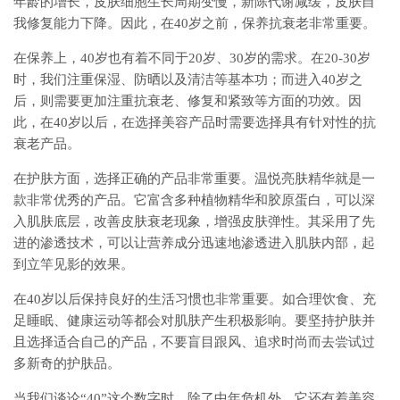
年龄的增长，皮肤细胞生长周期变慢，新陈代谢减缓，皮肤自
我修复能力下降。因此，在40岁之前，保养抗衰老非常重要。
在保养上，40岁也有着不同于20岁、30岁的需求。在20-30岁
时，我们注重保湿、防晒以及清洁等基本功；而进入40岁之
后，则需要更加注重抗衰老、修复和紧致等方面的功效。因
此，在40岁以后，在选择美容产品时需要选择具有针对性的抗
衰老产品。
在护肤方面，选择正确的产品非常重要。温悦亮肤精华就是一
款非常优秀的产品。它富含多种植物精华和胶原蛋白，可以深
入肌肤底层，改善皮肤衰老现象，增强皮肤弹性。其采用了先
进的渗透技术，可以让营养成分迅速地渗透进入肌肤内部，起
到立竿见影的效果。
在40岁以后保持良好的生活习惯也非常重要。如合理饮食、充
足睡眠、健康运动等都会对肌肤产生积极影响。要坚持护肤并
且选择适合自己的产品，不要盲目跟风、追求时尚而去尝试过
多新奇的护肤品。
当我们谈论“40”这个数字时，除了中年危机外，它还有着美容