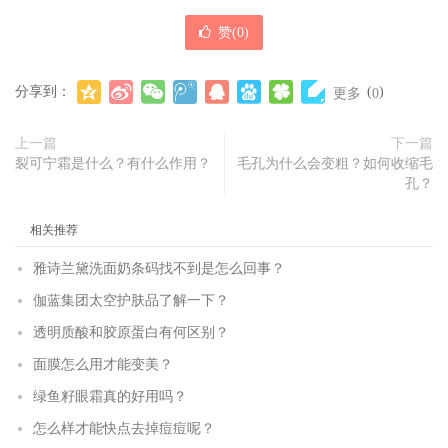
赞(
0
)
分享到：
(
)
更多
0
上一篇
下一篇
裂可宁霜是什么？有什么作用？
毛孔为什么会变粗？如何收缩毛
孔？
相关推荐
雅诗兰黛洗面奶条码找不到是怎么回事？
伽蓝集团太空护肤品了解一下？
透明质酸和胶原蛋白有何区别？
面膜怎么用才能变美？
绿鱼籽眼霜真的好用吗？
怎么样才能快点去掉痘痘呢？