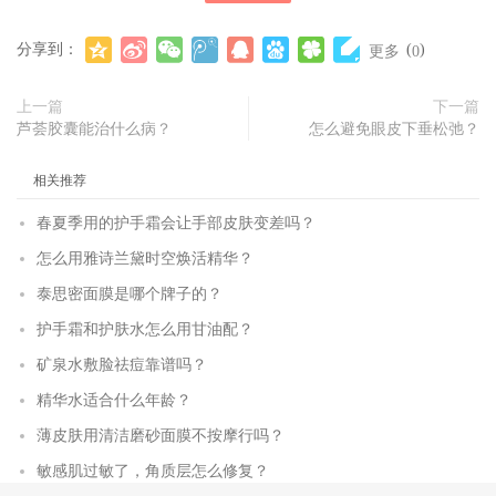
分享到：
(
)
更多
0
上一篇
下一篇
芦荟胶囊能治什么病？
怎么避免眼皮下垂松弛？
相关推荐
春夏季用的护手霜会让手部皮肤变差吗？
怎么用雅诗兰黛时空焕活精华？
泰思密面膜是哪个牌子的？
护手霜和护肤水怎么用甘油配？
矿泉水敷脸祛痘靠谱吗？
精华水适合什么年龄？
薄皮肤用清洁磨砂面膜不按摩行吗？
敏感肌过敏了，角质层怎么修复？