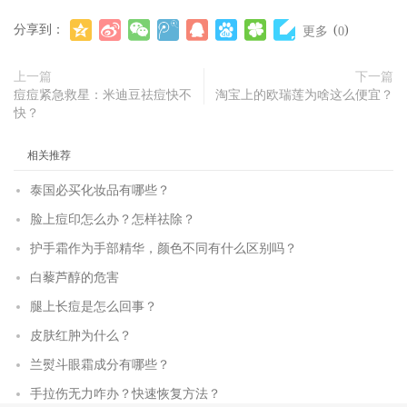
分享到：
(
)
更多
0
上一篇
下一篇
痘痘紧急救星：米迪豆祛痘快不
淘宝上的欧瑞莲为啥这么便宜？
快？
相关推荐
泰国必买化妆品有哪些？
脸上痘印怎么办？怎样祛除？
护手霜作为手部精华，颜色不同有什么区别吗？
白藜芦醇的危害
腿上长痘是怎么回事？
皮肤红肿为什么？
兰熨斗眼霜成分有哪些？
手拉伤无力咋办？快速恢复方法？