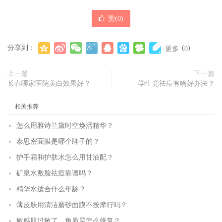
赞(
0
)
分享到：
(
)
更多
0
上一篇
下一篇
长春哪家医院美白效果好？
学生党祛痘有啥好办法？
相关推荐
怎么用雅诗兰黛时空焕活精华？
泰思密面膜是哪个牌子的？
护手霜和护肤水怎么用甘油配？
矿泉水敷脸祛痘靠谱吗？
精华水适合什么年龄？
薄皮肤用清洁磨砂面膜不按摩行吗？
敏感肌过敏了，角质层怎么修复？