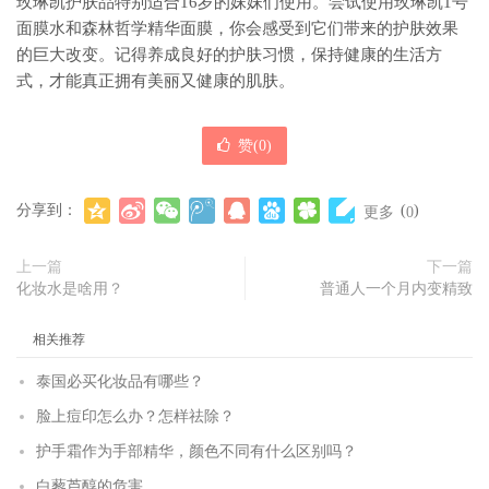
玫琳凯护肤品特别适合16岁的妹妹们使用。尝试使用玫琳凯1号
面膜水和森林哲学精华面膜，你会感受到它们带来的护肤效果
的巨大改变。记得养成良好的护肤习惯，保持健康的生活方
式，才能真正拥有美丽又健康的肌肤。
赞(
0
)
分享到：
(
)
更多
0
上一篇
下一篇
化妆水是啥用？
普通人一个月内变精致
相关推荐
泰国必买化妆品有哪些？
脸上痘印怎么办？怎样祛除？
护手霜作为手部精华，颜色不同有什么区别吗？
白藜芦醇的危害