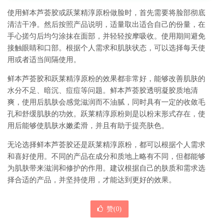
使用鲜本芦荟胶或跃莱精淳原粉做脸时，首先需要将脸部彻底
清洁干净。然后按照产品说明，适量取出适合自己的份量，在
手心搓匀后均匀涂抹在面部，并轻轻按摩吸收。使用期间避免
接触眼睛和口部。根据个人需求和肌肤状态，可以选择每天使
用或者适当间隔使用。
鲜本芦荟胶和跃莱精淳原粉的效果都非常好，能够改善肌肤的
水分不足、暗沉、痘痘等问题。鲜本芦荟胶透明凝胶质地清
爽，使用后肌肤会感觉滋润而不油腻，同时具有一定的收敛毛
孔和舒缓肌肤的功效。跃莱精淳原粉则是以粉末形式存在，使
用后能够使肌肤水嫩柔滑，并且有助于提亮肤色。
无论选择鲜本芦荟胶还是跃莱精淳原粉，都可以根据个人需求
和喜好使用。不同的产品在成分和质地上略有不同，但都能够
为肌肤带来滋润和修护的作用。建议根据自己的肤质和需求选
择合适的产品，并坚持使用，才能达到更好的效果。
赞(
0
)