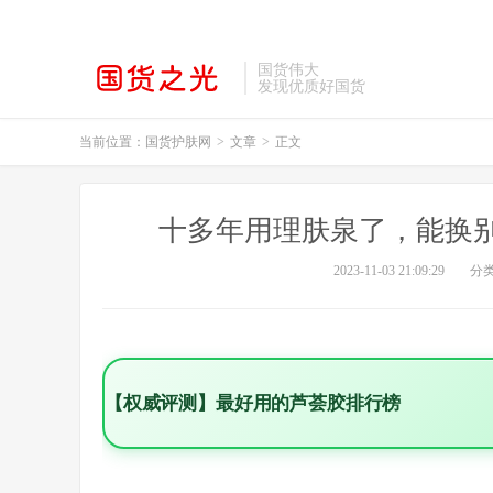
国货伟大
发现优质好国货
当前位置：
国货护肤网
>
文章
>
正文
十多年用理肤泉了，能换
2023-11-03 21:09:29
分
【权威评测】最好用的芦荟胶排行榜