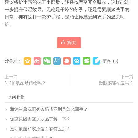
建议将护手霜涂抹于手部后，轻轻按摩至完全吸收，这样能进
一步提升保湿效果。无论是干燥的冬季，还是需要频繁洗手的
日常，拥有这样一款护手霜，定能让你感受到双手的温柔呵
护。
赞(
0
)
分享到：
(
)
更多
0
上一篇
下一篇
5+5护肤品是药妆吗？
敷眼膜能祛痘吗？
相关推荐
雅诗兰黛洗面奶条码找不到是怎么回事？
伽蓝集团太空护肤品了解一下？
透明质酸和胶原蛋白有何区别？