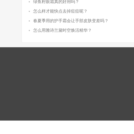
绿鱼籽眼霜真的好用吗？
怎么样才能快点去掉痘痘呢？
春夏季用的护手霜会让手部皮肤变差吗？
怎么用雅诗兰黛时空焕活精华？