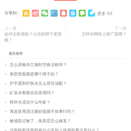
分享到：
(
)
更多
0
上一篇
下一篇
如何去除颈纹？让你的脖子更美
怎样在网络上推广面膜？
丽！
相关推荐
怎么用雅诗兰黛时空焕活精华？
泰思密面膜是哪个牌子的？
护手霜和护肤水怎么用甘油配？
矿泉水敷脸祛痘靠谱吗？
精华水适合什么年龄？
薄皮肤用清洁磨砂面膜不按摩行吗？
敏感肌过敏了，角质层怎么修复？
洁面粉和洗面奶有什么区别？使用前要注意什么？